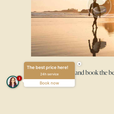
TRAVELING
×
The best price here!
Learn how to find and book the be
24h service
1
Book now