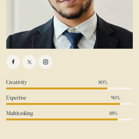
Creativity
80%
Expertise
90%
Multitasking
88%